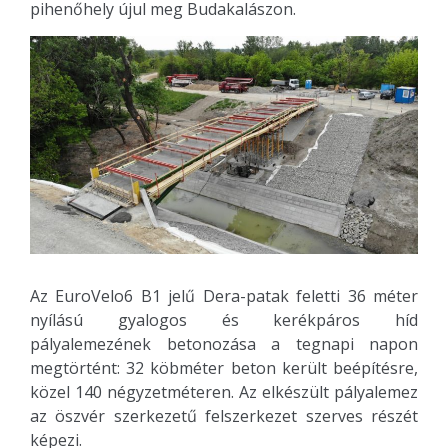
pihenőhely újul meg Budakalászon.
Az EuroVelo6 B1 jelű Dera-patak feletti 36 méter
nyílású gyalogos és kerékpáros híd
pályalemezének betonozása a tegnapi napon
megtörtént: 32 köbméter beton került beépítésre,
közel 140 négyzetméteren. Az elkészült pályalemez
az öszvér szerkezetű felszerkezet szerves részét
képezi.