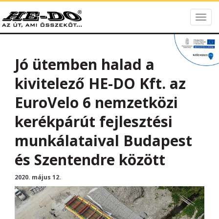
Togg
HE-DO
navig
Jó ütemben halad a
kivitelező HE-DO Kft. az
EuroVelo 6 nemzetközi
kerékpárút fejlesztési
munkálataival Budapest
és Szentendre között
2020. május 12.