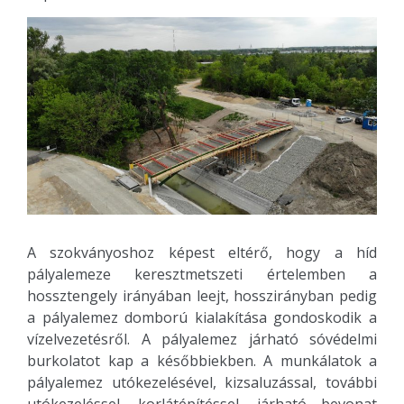
A szokványoshoz képest eltérő, hogy a híd
pályalemeze keresztmetszeti értelemben a
hossztengely irányában leejt, hosszirányban pedig
a pályalemez domború kialakítása gondoskodik a
vízelvezetésről. A pályalemez járható sóvédelmi
burkolatot kap a későbbiekben. A munkálatok a
pályalemez utókezelésével, kizsaluzással, további
utókezeléssel, korlátépítéssel, járható bevonat