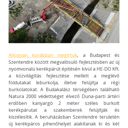
Ahogyan korábban megírtuk
, a Budapest és
Szentendre között megvalósuló fejlesztésben az új
nyomvonalú kerékpárút építésén kívül a HE-DO Kft.
a közvilágítás fejlesztése mellett a meglévő
földutakat leburkolja, illetve felújítja a régi
burkolatokat. A Budakalász térségében található
Natura 2000 védettséget élvező Duna-parti ártéri
erdőben kanyargó 2 méter széles burkolt
kerékpárutat a szakemberek felújítják és
kiszélesítik. A beruházásban Szentendre területén
új kerékpáros pihenőhelyet alakítanak ki és két